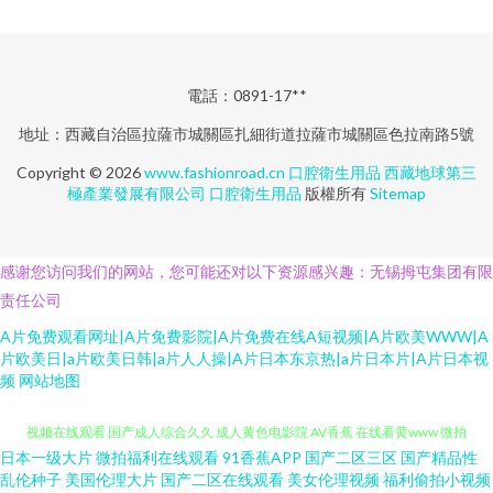
電話：0891-17**
地址：西藏自治區拉薩市城關區扎細街道拉薩市城關區色拉南路5號
Copyright © 2026
www.fashionroad.cn
口腔衛生用品
西藏地球第三
極產業發展有限公司
口腔衛生用品
版權所有
Sitemap
感谢您访问我们的网站，您可能还对以下资源感兴趣：无锡拇屯集团有限
责任公司
A片免费观看网址|A片免费影院|A片免费在线A短视频|A片欧美WWW|A
片欧美日|a片欧美日韩|a片人人操|A片日本东京热|a片日本片|A片日本视
频
网站地图
日本一级大片
微拍福利在线观看
91香蕉APP
国产二区三区
国产精品性
亚洲成人欧美日韩 欧美岛国网站 午夜电影日韩 深夜老湿机 欧美性炮图 精品
乱伦种子
美国伦理大片
国产二区在线观看
美女伦理视频
福利偷拍小视频