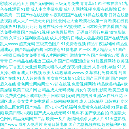
慰喷水
乱伦五月
国产无码网站
三级无毒免费
青青草51
91丝袜在线
91九
色在线观看
91插
成人中文字幕免费
成年人网站视频
免费在线影院
日本
欧美第一页
国产ts在线观看
午夜影院国产在线
91操在线观看
日韩在线播
放视频
成人大片一级天天
内射性爱网址大全
欧美社区第一页
欧美在线视
频播放
91视频污污污
超碰在线公开
AV蜜桃吃瓜
日本欧美在线看
国产精
选免费视频
国产精品91视频
69热最新网址
无码白丝强行免费
激情影院
日韩
久草123
福利欧美在线
成人片无码
日韩成人极品视频
国产在线诱惑
乱人xxxxx
超黄无码
三级黄色图片
91免费看视频
精品午夜福利网
精品亚
洲成a人
国产精品萌白酱
日本理论
91操电影
91一区
成人精品无
91国产
小视频
日韩美女免费直播
A片网站网址
激情文学色
国产主播第37页
青久
青青
日本精品在线播放
三级A片
国产日韩亚洲综合
91短视频网站
欧美骚
网站
丁香五月天亚洲
欧美大粗吊人妖
深夜福利亚洲
人兽福利导航
91叉
叉操小骚逼
成人18视频
欧美大鸡吧
草逼wwww
久草福利免费试看
岛国
国产在线
91人人超碰青青
美女白丝18禁
91肏比
国产三区电影
国产内射
后入在线
黄色网址网站网址
97超在线视
免费视频网站
精品欧美精品v
欧
美操碰
欧美二级片网址
精品成人无码视频
男女午夜福利影院
欧美三级电
影
免费黄色网址
成年版快手
日韩福利无码
四虎四房
亚洲AV在线豆花
亚
洲区成人
美女黄片免费观看
三级网站视频网
成人日韩精品
日韩福利专区
欧美二区女同
国产精品一区91
小x导航福利
免费黄色在线视频
91原创视
频
欧美日韩小视频
国产成人在线无码
91黑料不
国产极品自拍
岛国最大
色网站
精品无码国产二品
欧美一及片
激情网婷婷
人妖大片
91天堂影视
国产www
成年人伦理片
高清日韩电影
国产尤物视频在线
超碰福利97视