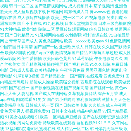
视频
韩日一区二区
国产激情视频网站
成人视频日本
茄子视频污
亚洲色
视频 亚洲三极 91黑丝高跟 国产A级无毛 精东黄瓜91 久久五月天视频 欧美亚
欲天天
成人丝瓜视频下载
日韩逼网
精东传媒入口
黄wwww色
香港伦理
电影在线
成人影院在线播放
欧美足交一区二区
91视频电影
另类四虎
亚
洲东京热
国产不卡在线
91九色视频
日本天堂视频导航
日本三级光棍影院
洲色的图 丝袜AV影院 亚洲福利香蕉导航 91地址入口网页 AAaV在线电影 超
91大神精品
欧美怡红院院二区
爱豆传媒观看网站
综合日韩欧美
草逼网首
页
国产日韩精品91
91视频网站在线
69性影院
福利资源在线
91自拍最新
碰在线37 国产探花av 精东传媒肏屄 另类播播 欧亚韩日 日韩成人有码 婷婷香
网址
青青草国产成人
黄色岛国网站
欧美一xxxxx
欧美gayv
91色情激情网
中国韩国日本高清
国产国产一区
亚洲欧洲成人
日韩在线
久久国产影视综
合
欧美69潮喷
伦理片app下载
激情视频国产精品
91草莓久草超碰
成人性
蕉综合操网 亚洲ts另类 51无码视频 97人人操人人 大香蕉57 国产一页 久草资
爱aa影院
欧美性爱插插
欧美日韩色黄片
91草莓影院
午夜电影网久久
国
产丝袜美女
国产精彩视频
操碰视屏
国产福利在线
91久久影院
免费日韩
源福利站 美女91视频 欧美色图18p 日本毛片视频 午夜老司机视频网 最新无
电影
日韩成人影视
欧美精品性交
午夜宅男免费
另类亚洲色情
家庭乱伦
理电影
91草B草B视频
国产精品熟女一
国产巨乳在线观看
四虎免费91
国
内精品无码短片
超碰成人操操
欧美猛交视频
西瓜影院在线观看
欧美做受
码伦理片 91熟女视频 变态另类网站 国产黄色成人在线 久草网址 男人天堂av
日韩
国产在线一
国产原创视频在线
国产视频高清
国产丝袜一区
黄色av
网址大全
人妻乱视
国产成人在线网站
久草视频资源站
综合五月香
成人
大片 日韩肏逼电影网 无码专区第九页 制服诱惑传媒探花 91色狼 99色导航 草
app在线
四虎试看
91男女
国产男小鲜肉同
福利影院网站
激情五月天色色
欧美极品电影
日韩成人第一页
国产日韩欧美电影
久久机热
成人午夜网
黄色天堂男人
操视频免费91
日韩中文在线
精品中的精品
97国产精品视
草影院限制 丁香伊人影院 欧美综合婷婷 四虎音影 亚洲黄色免费网址 91超碰
频
91美女在线视频
51欧美
一区精品麻豆经典
国产在线观看资源
波多野
洁衣视频
污网站免费看
特级欧美在线观看
自拍视频91
91艹艹
久草网在
在线长腿 草草影院免费 东方av四虎影院 国产十日美 精品国产区久久 老司机
线
18福利影院
老司机蜜桃在线
成人精品一区二区
韩日爆乳无码三级
欧