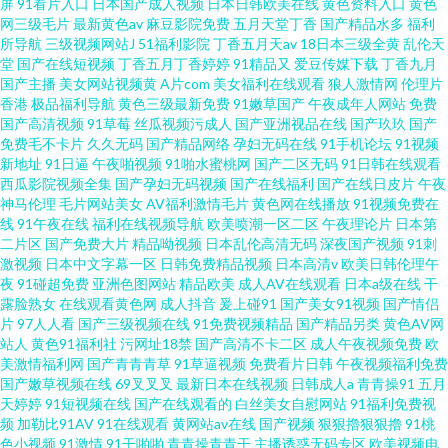
屏
91看片入口
日本国产成人视频
日本日韩欧美在线
黄色资料入口
黄色
网三级毛片
最新黄色av
麻豆影院免费
五月天堂丁香
国产精品水多
福利
所导航
三级视频网站J
51福利影院
丁香五月天av
18日本三级全黄
乱伦天
堂
国产在线短视频
丁香五月丁香婷婷
91精品又
爱豆传媒下载
丁香九月
国产主播
美女网站视频黄
A片com
美女福利在线观看
狼人激情网
伦理片
香港
极品福利导航
黄色三级最新免费
91嫩草国产
午夜成年人网站
免费
国产高清视频
91草莓
丝瓜视频污成人
国产亚洲视品在线
国产玖玖
国产
免费毛不卡片
久久无码
国产精品网络
孕妇无码在线
91手机论坛
91视频
新地址
91日逼
午夜啪视频
91啪水蜜桃网
国产二区无码
91日韩在线观看
西瓜影院视频全集
国产孕妇无码视频
国产在线福利
国产在线日皮片
午夜
神马伦理
毛片网站美女
AV福利激情毛片
黄色网在线播放
91视频免费在
线
91午夜在线
福利在线视频导航
欧美喷潮一区二区
午夜理论片
日本第
二片区
国产免费大片
精品呦视频
日本乱伦高清无码
深夜国产视频
91刺
激视频
日本中文字幕一区
日韩免费精品视频
日本高清v
欧美日韩伦理午
夜
91碰超免费
亚洲色图网站
精品欧美
成人AV在线观看
日本a级在线
干
露脸熟女
在线观看黄色网
成人抖音
爰上碰91
国产美女91视频
国产情侣
片
97人人看
国产三级视频在线
91免费视频精品
国产精品另类
黄色AV网
站人
黄色91福利社
污网址18禁
国产高清不卡二区
成人午夜视频免费
欧
美激情福利网
国产青青青草
91草逼视频
免费看片日韩
午夜视频福利免费
国产嫩草视频在线
69叉叉叉
最新日本在线视频
日韩成人a
青青操91
五月
天婷婷
91短视频在线
国产在线观看的
白丝美女自慰网站
91福利免费视
频
加勒比91AV
91在线观看
黄网站av在线
国产视频
狠狠擼狠狠擼
91桃
色小视频
91激情
91干啪啪
青青操青青干
主播诱惑无码专区
欧美视频电