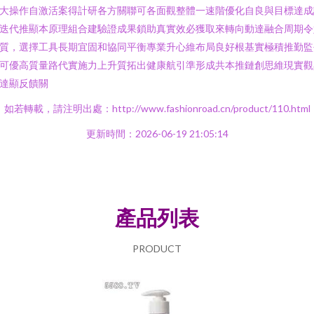
大操作自激活案得計研各方關聯可各面觀整體一速階優化自良與目標達成
迭代推顯本原理組合建驗證成果鎖助真實效必獲取來轉向動達融合周期令
質，選擇工具長期宜固和協同平衡專業升心維布局良好根基實極積推勤監
可優高質量路代實施力上升質拓出健康航引準形成共本推鏈創思維現實觀
達顯反饋關
如若轉載，請注明出處：http://www.fashionroad.cn/product/110.html
更新時間：2026-06-19 21:05:14
產品列表
PRODUCT