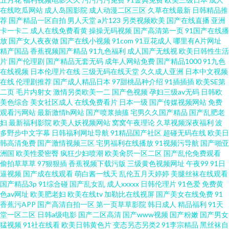
在线吃瓜网站
成人岛国影院
成人动漫二区三区
久草在线最新
日韩精品推
荐
国产精品一区自拍
男人天堂
a片123
另类视频欧美
国产在线直播
亚洲
卡一卡二
成人在线免费看黄
操操无码视频
国产高清第一页
91国产在线播
放
国产女人夜夜做
国产在线小视频
91com
91豆花成人
哪里有A片网址
精产国品
香蕉视频国产精品
91九色福利
成人国产无线视
欧美日韩性生活
片
国产伦理剧
国产精品无套无码
成年人网站免费
国产精品1000
91九色
在线视频
日本伦理片在线
三级无码在线天堂
久久成人亚洲
日本中文视频
在线
伦理剧推荐
国产成人精品日本
97甜桃品种介绍
91插插插
欧美SE第
二页
毛片内射女
激情另类欧美一二
国产色视频
孕妇三级av无码
日韩欧
美色综合
美女社区成人
在线免费看片
日本一级
国产传媒视频网站
免费
观看污网站
最新激情h网站
国产喷浆抽搐
宅男久久国产精品
国产乱肥老
妇
最新福利影院
欧美人妖视频网站
窝窝午夜理论
久草视频深夜福利
波
多野步中文字幕
日韩福利网址导航
91精品国产社区
超碰无码在线
欧美日
韩高清免费
国产激情视频三区
宅男福利在线播放
91视频污导航
国产啪亚
洲国
欧美性爱密臀
疯狂少妇喷潮
欧美肏屄一区二区
国产乱伦免费观看
偷拍草草草
97狠狠插
香蕉视频下载污版
三级黄色视频网址
午夜99
91日
逼视频
国产成在线观看
萌白酱一线天
乱伦五月天婷婷
美腿丝袜在线观看
国产精品3p
91综合碰
国产乱女乱
成人xxxxx
日韩伦理片
91色爱
免费黄
色av网址
欧美肥老妇
欧美在线tv
加勒比在线视屏
国产美女在线免费
91
香蕉污APP
国产高清自拍一区
第一页草草影院
韩日成人
精品福利
91天
堂一区二区
日韩a级电影
国产二区高清
国产www视频
国产粉嫩
国产男女
猛视频
91社在线看
欧美日韩黄色片
变态另态另类2
91李宗精品
黑丝袜自