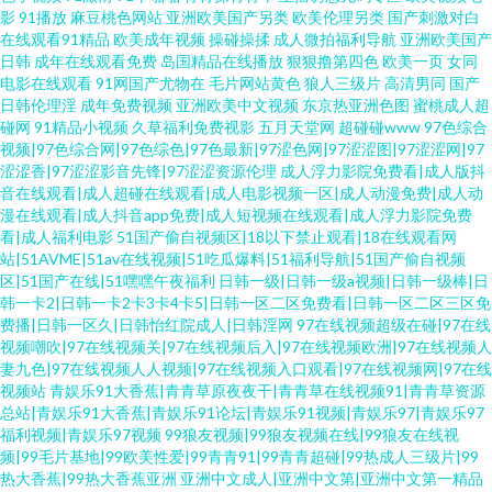
影
91播放
麻豆桃色网站
亚洲欧美国产另类
欧美伦理另类
国产刺激对白
在线观看91精品
欧美成年视频
操碰操揉
成人微拍福利导航
亚洲欧美国产
日韩
成年在线观看免费
岛国精品在线播放
狠狠撸第四色
欧美一页
女同
电影在线观看
91网国产尤物在
毛片网站黄色
狼人三级片
高清男同
国产
日韩伦理淫
成年免费视频
亚洲欧美中文视频
东京热亚洲色图
蜜桃成人超
碰网
91精品小视频
久草福利免费视影
五月天堂网
超碰碰www
97色综合
视频|97色综合网|97色综色|97色最新|97涩色网|97涩涩图|97涩涩网|97
涩涩香|97涩涩影音先锋|97涩涩资源伦理
成人浮力影院免费看|成人版抖
音在线观看|成人超碰在线观看|成人电影视频一区|成人动漫免费|成人动
漫在线观看|成人抖音app免费|成人短视频在线观看|成人浮力影院免费
看|成人福利电影
51国产偷自视频区|18以下禁止观看|18在线观看网
站|51AVME|51av在线视频|51吃瓜爆料|51福利导航|51国产偷自视频
区|51国产在线|51嘿嘿午夜福利
日韩一级|日韩一级a视频|日韩一级棒|日
韩一卡2|日韩一卡2卡3卡4卡5|日韩一区二区免费看|日韩一区二区三区免
费播|日韩一区久|日韩怡红院成人|日韩淫网
97在线视频超级在碰|97在线
视频嘲吹|97在线视频关|97在线视频后入|97在线视频欧洲|97在线视频人
妻九色|97在线视频人人视频|97在线视频入口观看|97在线视频网|97在线
视频站
青娱乐91大香蕉|青青草原夜夜干|青青草在线视频91|青青草资源
总站|青娱乐91大香蕉|青娱乐91论坛|青娱乐91视频|青娱乐97|青娱乐97
福利视频|青娱乐97视频
99狼友视频|99狼友视频在线|99狼友在线视
频|99毛片基地|99欧美性爱|99青青91|99青青超碰|99热成人三级片|99
热大香蕉|99热大香蕉亚洲
亚洲中文成人|亚洲中文第|亚洲中文第一精品