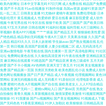
欧美内射网址
日本中文字幕无码
97日穴网
成人免费在线
精品国产免费观
看
国产不卡高清
91av在线播放
91制作传媒
岛国av资源
超碰91资源
国产
作 韩国av啪啪 蜜臀日日 日韩三级片不卡 亚洲天堂狼人 91中文足交 豆花在线
乱一乱二乱三
日韩美女直播
91尤物69
蜜桃午夜激情
免费伦理电影
日本
电影伦理片
黄瓜视频成人
性爱婷婷
爱豆在线看
麻豆影院爱爱
成人软件
观看官网 玖玖热精品6 日韩A级视屏 尤物成人在线视频 97资源亚洲 国产激情
视频
午夜宅男在线
91专区在线
狠狠干欧美
国产三级国产
国产欧美日韩
在线
97五月天婷婷
日韩在线网
91福利社视频
福利导航
A片三级网站
久
草视频8
香蕉APP污视频
艹艹艹插逼
国产精品五月天
狠狠操欧美性爱
国
第一页 另类女同欧美 超碰人妻人射 欧美日韩色人阁 91操操 成人性爱网址导
产绝色精品
精品孕妇无码视频
午夜A片三级片
天美果冻传媒
久久国产成
人精品
精品93久久久
日本人妖射精
学生妹avav
国产熟女视频在线
乱伦
航 美女打炮网站 色综合色色 91人妻爽 福利社有码 狼友电影院 日韩二级网站
第一页
韩日视频
高清国产剧观看
人妻少妇视频二区
成人无码高清毛片
亚洲av激情电影
午夜导航在线
国内主播第一页
国产高清电影网址
91社区
论坛
免费网站黄色在线
久久偷拍高清亚洲
91午夜在线免费
亚洲精品第五
伊人免费大香蕉 黑丝操av 欧美亚日韩 午夜无码伦理 97人人操人人妻 国产超
页
麻豆网站在线观看
91精选国产
国产精品亚洲
黄色三级成年
五月天婷
婷爱
国产不卡小视频
AV色哟哟
亚洲天堂丁香五月
91社网
美女视频黄全
碰人人 蜜臀性爱 深夜寂寞影院 91shufu 成人久草 精品国内久久 人人爱人人
免费
国产精品第一页国
另类区另类欧美
欧美色图乱伦小说
免费成人软件
黄色网址视频播放
国产日产美产精品
成人午夜视频
伦理视频网站
黄色18
禁网站
亚洲无码视频在线
成人无码看片
91原创社区
伦理电影香港
成人
肏屄 影音资源AV蜜桃 www偷拍 黄色ws视频 人妻聚色窝 亚洲精品视频二区
免费
蜜桃91色色
A片视频网
国产自在线
操欧美老女人
人人97综合精品
岛国免费
国产无码一二
蜜桃tv网站入口
国产第66页
另类国产在线
熟女
97色骚 国产第3页 美女抠逼自拍 色天堂91 91视频官网社区 日韩av社区 91爱
自拍偷拍
青青久视频
久草新视频在线
激情深爱欧美激情
91视频官网国产
狠狠操-91
91我要操
国产ts视频网站
国产美女视频网站
91视频成人下载
国产无码色色
91香蕉亚洲精品
91伊人加勒比
欧美狠狠插
日韩精品高清
啪啪 大香蕉久久草 久久福利 日本色熟女 影视先锋色色 ts伪娘性爱网 韩国操