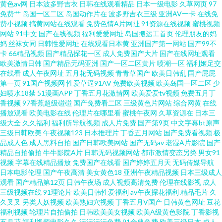
黄色av网
日本波多野吉衣
日韩在线观看精品
日本一级电影
久草网页
97
免费艹
岛国一区二区
岛国动作片在
波多野吉衣三级
亚洲AV一卡
在线免
逼网 青娱乐老司机福利 亚洲AV色片爱豆 www日韩AV 激情四方色播 人妻乱艹
费小视频
搞黄网站在线观看
免费色情A片网扯
91资源在线视频
蜜桃视频
网站
91中文
国产在线视频
福利爱爱网址
岛国搬运工首页
伦理朋友的妈
妈
丝袜女同
日韩性爱网址
在线观看日本黄
亚洲国产第一网站
国产99不
艹 亚洲AV性爱网 av网站观看 国产在线A秀秀 欧美性爱网页 午夜剧场东京热
卡
66精品视频
国产精品探花一区
成人免费国产大片
国产在线网址观看
欧美激情日韩
国产精品无码亚洲
国产一区二区黄片
喷潮一区
福利姬足交
91直接观看入口 欧美夜怕怕 51AV国产 草莓视频入口 激情色播导航 日本一品
在线看
成人午夜网址
五月花无码视频
青青草国产
欧美日韩乱
国产屁屁
第一页
91国产视频网
性爱草逼91AV
免费欧美视频
欧美岛国一区二区
少
妇喷水18禁
51漫画APP
丁香五月花激情网
欧美爱爱tv视频
免费五月丁
大道 中文字幕第15页 超碰97国产在线 九九视频网 日本玖玖情色 1024国产
香视频
97香蕉超级碰碰
国产免费看二区
三级黄色片网站
综合网黄
在线
播放观看
欧美电影在线
伦理片在哪里看
蜜桃午夜网
久草资源在
日本三
东京色视频 另类综合欧洲激情 天天日天天弄 91人妻国产丝袜 大香蕉就去干
级大全
久久福利
福利所导航视频
成人片免费
国产第9页
中文字幕bt原声
三级日韩欧美
午夜视频123
日本推理片
丁香五月网站
国产免费看视频
极
品成人色
成人黑料自拍
国产日韩欧美网站
国产无码av
老湿A片影院
国产
久久人体视频 婷婷一期二期 91涩涩网 大香蕉AV电影 青青操黄色网址 在线成
精品自拍偷拍
牛牛影院A片
日韩无码视频网站
都市激情变态另类
男女91
视频
字幕在线精品播放
免费国产在线看
国产婷婷五月天
无码传媒导航
人av伦理 成人av剧场 久久视频性交 日韩视频福利导航 91地址网址 成人国产
日本电影伦理
国产午夜高清
美女黄色18
亚洲午夜精品视频
日本三级成人
观看
国产精品第12页
日韩午夜场
成人视频高清免费
伦理在线影视
成人
三级视频在线
91理论片
欧美日韩性爱福利
av午夜探花福利
精品毛片
久
久久福利资源 色资源网 成人自慰网站 男人天堂成人AV 午夜AV导航在线 97伦
久叉叉
另类人妖视频
欧美熟妇穴视频
丁香五月V国产
日韩黄色网址
豆花
福利视频
轮理片自拍偷拍
日韩欧美美女视频
欧美A级黄色影院
丁香影视
色 国产福利在线观看 青青草草视频
五月花
福利视频电影久久
污污污污免费
91金典免费
欧美三级日本
成人