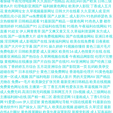
看操碰
午夜伦理电影网
久久国自产拍精品
高清乱码0
国产欧美
日韩三级
黄色A片
伦理电影亚洲国产
福利姬黄色网址
欧美伊人影院
丁香成人五月
在线 久操婷婷福利姬 青娱乐92 熟妻妇码av 伊人俺去射 91网站成人 超碰人人
花
黄色网网址女
久草视频最新网址
日韩大片在线看
久久亚洲人成
亚州
色图乱伦小说
国产va免费观看
国产人妖第二
成人影片h
91色婷婷瑟色
东
京热狠狠草
日韩精品观看
91最新国产精品
一级黄色网
91色色人妻
都市
在 国产看mv人人 美女视频91 日韩三级在线网址 一区一区一去二级 91亚洲夜
激情婷婷
91精品国产91
云涩福利在线导航
91视色
午夜福利在线网站
91
直播
91处女
伊人网青青草
国产又爽又黄又无
久草福利资源网
东方成人
色看片 成人午夜精品一级 加勒比福利剧场 欧美日韩啊V 深夜福利导航在线
在线
国产一级免费大片
成年免费视频网站
国产在线播放网站
亚洲日本视
频
淫淫网网
成人影视国产在线
深夜福利网址
欧美在线免费看
日夜夜欧
美
国产大片中文字幕
国产片91
操久婷婷
91视频你懂得
黄色三级片毛片
51AVTV导航 A片播放 国产熟女自拍 美女很黄 日韩V视频 在线成人欧美 99热
免费电影片
日韩欧美爱爱
成人亚洲区
欧美性16
成人色情黄片在线
在线
观看亚洲精品
国产热综合
久草网视频在线看
午夜精品网影院
伦理片完整
国产 福利社色导航 精品视频资源 欧美性图ppp 婷婷四色超碰 91看片入口 成
版
黄视网站在线播放
国产片自拍
国产在线91
AV亚洲网址
国产经典三级
在线
丁香婷婷五月综合
五月花亚洲综合
国产影院第一页
乱码欧美孕交
超碰在线艹
日本在线护士
黄色三级免费网址
香港电影伦理片
91黄色电影
人国产自拍 加勒比综合色 欧美激情内射 三级视频国产 在线观看成人 99青青
亚洲一区成人视频
国产福利电影
日韩成人影片
男的天堂网AV
国产精品
尤物在
免费a一毛片
欧美肠交扩张另类
最新亚洲日韩精品
欧美在线视频
东京热天堂网 极品五月天 欧美另类TV 无码转区 91超碰伊人在线 wwwqv美女
免费黄色网址在线
主播第一页
丁香五月网
性爱东京热
草逼视频78
国产
成人免费无码
高清日韩无码视频
宗和网五月天
日b视频
成人三级网站在
主播福利姬h在线
国产精一精二区
基情涩涩网
51漫画成人
丁香5月综合
国产成人久草 久久丁香香蕉 青娱乐自拍视频 午夜剧场福利 91看片成人 成人
网
91爱爱com
伊人涩涩射
黄色视频网址导航
91国在线观看
91最新自拍
黄色软件91
国产操女人
国产乱人
欧美乱欲视频
超碰吃瓜
久草涩涩
最新
片伊人 久久豆花福利 人人摸人人爱 午夜老湿机 91九色在线磁力 超碰人人操
在线A片网址
黄色视屏网站
欧美午夜寂寞影院
新视觉影视
成人写真福利