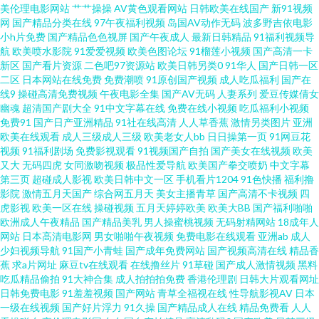
美伦理电影网站
艹艹操操
AV黄色观看网站
日韩欧美在线国产
新91视频
网
国产精品分类在线
97午夜福利视频
岛国AV动作无码
波多野吉依电影
黄色影院 日本天堂网 五月激情网站 自慰影院 97超碰亚洲天堂 成人自慰 黑料
小h片免费
国产精品色色视屏
国产午夜成人
最新日韩精品
91福利视频导
航
欧美喷水影院
91爱爱视频
欧美色图论坛
91榴莲小视频
国产高清一卡
网曝福利导航 欧美日A片 熟女后入 亚洲黄色小说网站 91手机免费视频 俺去
新区
国产看片资源
二色吧97资源站
欧美日韩另类0
91华人
国产日韩一区
二区
日本网站在线免费
免费潮喷
91原创国产视频
成人吃瓜福利
国产在
线9
操碰高清免费视频
午夜电影全集
国产AV无码
人妻系列
爱豆传媒倩女
也伊人影院 丁香五月剧场 久久视频性交 日韩AV主播福利 五月花A片 影音先
幽魂
超清国产剧大全
91中文字幕在线
免费在线小视频
吃瓜福利小视频
免费91
国产日产亚洲精品
91社在线高清
人人草香蕉
激情另类图片
亚洲
锋色情片 91内操 阿v免费在线观看 国产麻豆精品在线 久草欧美性爱 欧美经品
欧美在线观看
成人三级成人三级
欧美老女人bb
日日操第一页
91网豆花
视频
91福利剧场
免费影视观看
91视频国产自拍
国产美女在线视频
欧美
又大
无码四虎
女同激吻视频
极品性爱导航
欧美国产拳交喷奶
中文字幕
h片 日韩无码青青草原 人妖麻豆视频 超碰人人摸人人爱 韩国福利影院 欧美精
第三页
超碰成人影视
欧美日韩中文一区
手机看片1204
91色快播
福利撸
影院
激情五月天国产
综合网五月天
美女主播青草
国产高清不卡视频
四
品3 日韩殴美 在线观看国产肛交 99青青 福利视频91 黄色最新网址 免费黃色
虎影视
欧美一区在线
操碰视频
五月天婷婷欧美
欧美大BB
国产福利啪啪
欧洲成人午夜精品
国产精品美乳
男人操蜜桃视频
无码射精网站
18成年人
网站
日本高清电影网
男女啪啪午夜视频
免费电影在线观看
亚洲ab
成人
伊人网站 日韩欧美青青草 亚洲成人小说网站 91露脸双飞 成人在线不卡 黄色
少妇视频导航
91国产小青蛙
国产成年免费网站
国产视频高清在线
精品香
蕉
求a片网址
麻豆tv在线观看
在线撸丝片
91草碰
国产成人激情视频
黑料
网址 欧美ay 日韩性爱免费看 亚洲黑料1区 91人妻国产丝袜 超碰人人肏 国产
吃瓜精品偷拍
91大神合集
成人拍拍拍免费
香港伦理剧
日韩大片观看网址
日韩免费电影
91羞羞视频
国产网站
青草全福视在线
性导航影视AV
日本
一级在线视频
国产好片浮力
91久操
国产精品成人在线
精品免费看
人人
影院一二三四 久久资源福利站 日韩AV一区 亚洲网址黄色 91新视频 超碰人妻