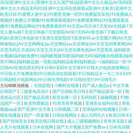
高清|亚洲中文久久|亚洲中文久久国产精品|亚洲中文久久精品AV无码|亚
洲中文久久精品无码91|亚洲中文乱码在线观看a|亚洲中文欧美|亚洲中文
欧美日韩
91蜜臀人妻中文|91蜜芽尤物一区|91免费版安装包|91免费操人
视频|91免费公开视频|91免费观看视频|91免费观看网站|91免费观看直
播|91免费精品网站|91免费看黄软件
bt天堂av毛片|BT天堂AV在线|BT天
堂人妻Av|BT天堂日韩|BT天堂影院AV|BT无码AV影音|BT下载日韩无
码|bt亚洲日本电影|BT亚洲天堂影院|BT亚洲有码
av天堂图片网|AV天堂
网加勒比|AV天堂网网址|av天堂网站|av天堂网址|AV天堂无码苹果网|AV
天堂无码五月花|AV天堂五月天|AV天堂先锋色色|AV天堂香蕉
福利姬美
女视频|福利姬免费91|福利姬视频导航|福利姬无码|福利姬在线观看|福利
荐片网站|福利精品第一导航|福利精品老师|福利精品一|福利精品一区
中
日韩AV亚洲高潮无码|中日韩V无码中文字幕|中日韩大片电影推荐网站|
中日韩大片免费推荐|中日韩高清在线观看|中日韩精品卡一卡二卡3卡|中
日韩剧情片电影网址|中日韩伦理电影|中日韩伦理片|中日韩毛片
主站蜘蛛池模板：
在线影院
|
小蝌蚪在线看
|
国产成人精品a
|
中文字幕
日韩国产
|
三级黄色高清片
|
国产日韩欧美日韩
|
国产精品探花一区
|
殴
美精品六区
|
国产精品高潮
|
影音先锋一区
|
无码传区
|
操碰视频
|
97精
品国产一区
|
欧美性爱精品
|
91青青青草视频
|
亚洲美女福利在线
|
香蕉
视频app
|
国产亚洲中文字幕
|
日韩视频二区
|
亚洲福利在线视频
|
日韩一
级在线播放
|
国产一区影视
|
日韩在线网址
|
成人无吗毛片
|
欧美日韩卡1
|
国产丝袜美女
|
欧美在线日韩在线
|
成人三级视频网站
|
青青草乐园
|
成
人毛片在线观看
|
日本在线网
|
国产大片视频
|
国产免费αv
|
日本高清视
频在线
|
A片在线观看网站
|
欧美在线免费
|
怡春院欧美
|
欧美影院男女
|