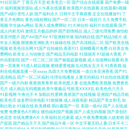
91社区国产
丁香五月天堂
欧美变态一区
国产综合在线观看
国产免费一级
片
福利视频资源站
成人午夜在线观看
欧美图片在线观看
在线观看h视频
视频在线观看 国产成人综合久久 成人黄色电影院 AV香蕉 在线看黄www 微拍
国产a级0
变性人妖
国产福利永久
日韩中文字幕观看
足交在线播放91
丁
香五月色网站
黄色3级抢网站
国产一区二区
日本一级婬片
久久免费手机
福利92 欧美A视频 久久国产乱子 韩国三级黄色片 成人网址在线播放 豆花tv在
视频
学生妹Av网站
亚洲人成免费网站
91大神自拍
福利片在线观看
国产
成人内射无码
激情五月极品婷婷
国产剧情精品
成人三级伦理免费
偷怕欧
美亚州图片
国产AV国产AV
97亚洲精华液
国内精自线
国产精品3级片
成
线a 超碰人妻在线 91真人在线实操 91精品视频一区 午夜导航av 三级片青青
年女人视频
狠狠撸亚洲欧美
91操碰在线
国产高清精品二区
国产欧美在线
视频
欧美色综合网
91国产自拍偷拍
香蕉911
花蝴蝶看片免费
白丝美女免
草 色图另类欧美 91久久海角 91小视屏 青娱乐99 午夜无码影院 婷婷天天日
费网站
欧美女人与动物交
国产精品无码电影
91插插库
97超碰大香蕉
户
外自慰影院
国产一区二区二区
国产偷窥盗摄视频
成人动漫网站观看
欧美
第一页夜夜
91成人精品视频
蜜桃爱爱视频
乱伦熟女五月天
91香蕉视
福
人妻69麻豆 久久嫩草视频 九一精品夜夜夜 国产精品在线 激情色色中文字幕
利在线视频直播
一区xxxxx
岛国大片免费视频
一道日本亚洲香蕉
国产91
高清精品
国产一区二区福利
伦理在线播放
人妻无码精品
91自拍在线观看
日本黄色 欧洲人人肏 97超碰超碰窝窝 91永久免费 午夜伦理中文 人人摸人人
国产一级片内射
夜夜骑青青草
欧美色图人妻
在线免费欧美视频
免费黄色
毛片
成人精品无码视频
欧美午夜极品
性欧美ⅩⅩⅩⅩ乱
欧美色色六月天
91影视网
午夜伦不卡
加勒比性爱网
青草国产在线视频
亚洲国产精品导航
干 激情有码天堂 超碰狠狠 91人操人 在线观AV wwww无码 国产精品97 激情
欧美色淫
波多野结依电影
91狠狠撸
成人深夜电影
精品国产美女剃毛
加
勒比熟女
91碰在线
欧美裸模
萌白酱国产一区
美国一级AV
国产人在线成
影院海角 麻豆有码视频 丝袜足交综合 午夜视频无码 91激情双飞 91作爱 抖阴
免费
免费黄色A片网址
微拍福利国产视频
国产人成无码视频
国产原创区
色花堂
在线免费黄A片
久草福利
乱伦家庭
成人午夜免费视频
人妖射精
国
产屁屁
国产精品天干天
国产精品午夜一区
中文字幕无码人妻
日本不卡二
福利 精品玖玖热 青草综合在线 性福福利导航 老湿机97老司机 日韩二级色色
区
国产日韩91
久草福利视频网
91日日夜夜91
超碰碰天天操
91草草酒店